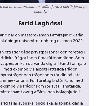
id har en masterexamen i affärsjuridik och är jurist på
Kliently.
Farid Laghrissi
arid har en masterexamen i affärsjuridik från
inköpings universitet och tog examen 2022.
an biträder både privatpersoner och företag i
uridiska frågor inom flera rättsområden. Som
ivatperson kan du vända dig till Farid för hjälp
med exempelvis arbetsrättsliga frågor,
hyresfrågor och frågor som rör din privata
amiljeekonomi. För företag bistår Farid med
exempelvis frågor som rör avtal, anställda,
tvister samt övrig affärs- och bolagsjuridik.
Farid talar svenska, engelska, arabiska, darija