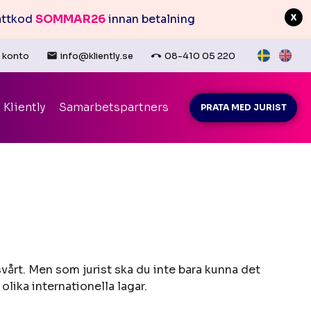
attkod
SOMMAR26
innan betalning
t konto
info@kliently.se
08-410 05 220
Kliently
Samarbetspartners
PRATA MED JURIST
t svårt. Men som jurist ska du inte bara kunna det
olika internationella lagar.