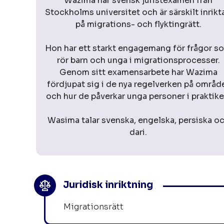
Wazima har svensk juristexamen från
Stockholms universitet och är särskilt inrikt
på migrations- och flyktingrätt.
Hon har ett starkt engagemang för frågor s
rör barn och unga i migrationsprocesser.
Genom sitt examensarbete har Wazima
fördjupat sig i de nya regelverken på områd
och hur de påverkar unga personer i praktike
Wasima talar svenska, engelska, persiska o
dari.
Juridisk inriktning
Migrationsrätt