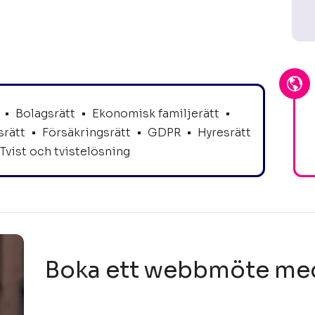
•
Bolagsrätt
•
Ekonomisk familjerätt
•
srätt
•
Försäkringsrätt
•
GDPR
•
Hyresrätt
Tvist och tvistelösning
Boka ett webbmöte me