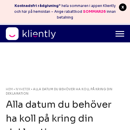
Kostnadsfri rådgivning
* hela sommaren i appen Kliently
och här på hemsidan – Ange rabattkod
SOMMAR26
innan
betalning
Mitt konto
info@kliently.se
08-410 05 220
Skip
HEM
•
NYHETER
•
ALLA DATUM DU BEHÖVER HA KOLL PÅ KRING DIN
DEKLARATION
to
Alla datum du behöver
content
ha koll på kring din