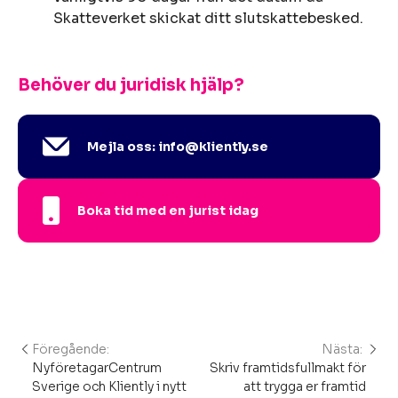
Skatteverket skickat ditt slutskattebesked.
Behöver du juridisk hjälp?
Mejla oss: info@kliently.se
Boka tid med en jurist idag
Föregående:
Nästa:
Inläggsnavigering
NyföretagarCentrum
Skriv framtidsfullmakt för
Sverige och Kliently i nytt
att trygga er framtid