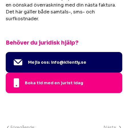
en oönskad överraskning med din nästa faktura.
Det här gäller både samtals-, sms- och
surfkostnader.
Behöver du juridisk hjälp?
Mejla oss: info@kliently.se
Boka tid med en jurist idag
Föregående:
Nästa: