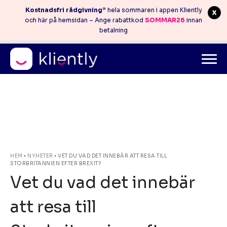
Kostnadsfri rådgivning
* hela sommaren i appen Kliently
och här på hemsidan – Ange rabattkod
SOMMAR26
innan
betalning
Mitt konto
info@kliently.se
08-410 05 220
Skip
HEM
•
NYHETER
•
VET DU VAD DET INNEBÄR ATT RESA TILL
STORBRITANNIEN EFTER BREXIT?
to
Vet du vad det innebär
content
att resa till