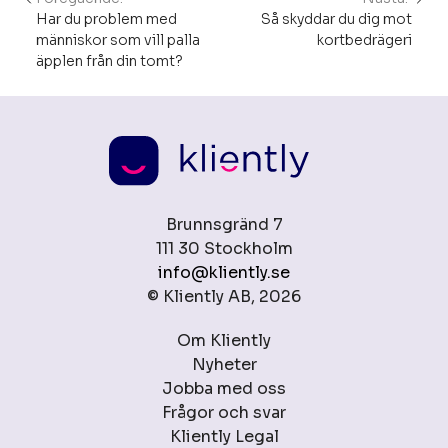
Inläggsnavigering
Har du problem med
Så skyddar du dig mot
människor som vill palla
kortbedrägeri
äpplen från din tomt?
Brunnsgränd 7
111 30 Stockholm
info@kliently.se
© Kliently AB, 2026
Om Kliently
Nyheter
Jobba med oss
Frågor och svar
Kliently Legal