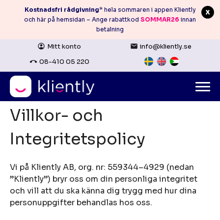
Kostnadsfri rådgivning
* hela sommaren i appen Kliently
och här på hemsidan – Ange rabattkod
SOMMAR26
innan
betalning
Mitt konto
info@kliently.se
08-410 05 220
Skip
to
content
Villkor- och
Integritetspolicy
Vi på Kliently AB, org. nr: 559344–4929 (nedan
”Kliently”) bryr oss om din personliga integritet
och vill att du ska känna dig trygg med hur dina
personuppgifter behandlas hos oss.