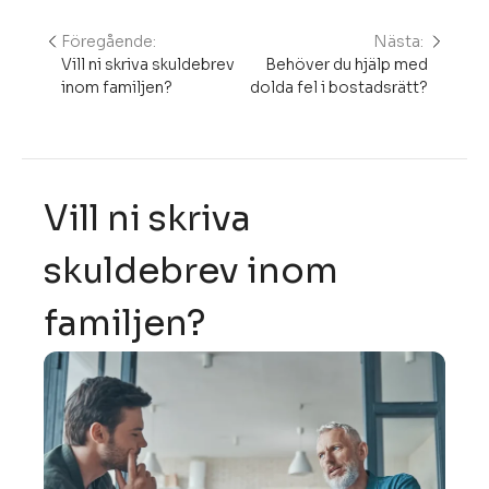
Föregående:
Nästa:
Inläggsnavigering
Vill ni skriva skuldebrev
Behöver du hjälp med
inom familjen?
dolda fel i bostadsrätt?
Vill ni skriva
skuldebrev inom
familjen?