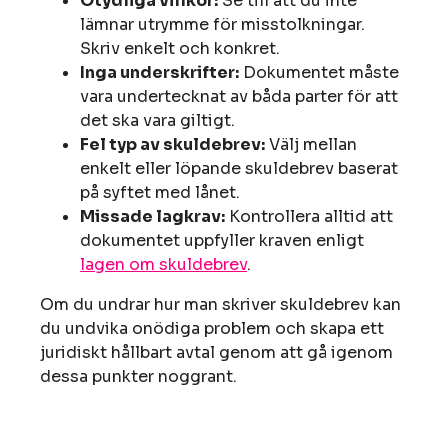
Otydliga villkor:
Se till att du inte
lämnar utrymme för misstolkningar.
Skriv enkelt och konkret.
Inga underskrifter:
Dokumentet måste
vara undertecknat av båda parter för att
det ska vara giltigt.
Fel typ av skuldebrev:
Välj mellan
enkelt eller löpande skuldebrev baserat
på syftet med lånet.
Missade lagkrav:
Kontrollera alltid att
dokumentet uppfyller kraven enligt
lagen om skuldebrev
.
Om du undrar hur man skriver skuldebrev kan
du undvika onödiga problem och skapa ett
juridiskt hållbart avtal genom att gå igenom
dessa punkter noggrant.