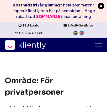
Kostnadsfri rådgivning
* hela sommaren i
appen Kliently och här på hemsidan – Ange
rabattkod
SOMMAR26
innan betalning
Mitt konto
info@kliently.se
08-410 05 220
Skip
to
Område:
För
content
privatpersoner