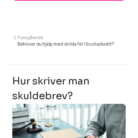
Föregående:
Inläggsnavigering
Behöver du hjälp med dolda fel i bostadsrätt?
Hur skriver man
skuldebrev?