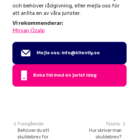
och behöver rådgivning, eller mejla oss för
att anlita en av våra jurister.
Vi rekommenderar:
Mirxan Özalp
Mejla oss: info@kliently.se
Boka tid med en jurist idag
Föregående:
Nästa:
Inläggsnavigering
Behöver du ett
Hur skriver man
skuldebrev för
skuldebrev?