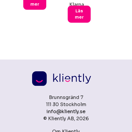
mer
Klarna.…
Läs
mer
Brunnsgränd 7
111 30 Stockholm
info@kliently.se
© Kliently AB, 2026
Om Kliently