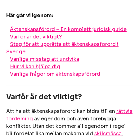
Här går vi igenom:
Äktenskapsförord – En komplett juridisk guide
Varför är det viktigt?
Steg för att upprätta ett äktenskapsförord i
Sverige
Vanliga misstag att undvika
Hur vi kan hjälpa dig
Vanliga frågor om äktenskapsförord
Varför är det viktigt?
Att ha ett äktenskapsförord kan bidra till en
rättvis
fördelning
av egendom och även förebygga
konflikter. Utan det kommer all egendom i regel
bli fördelat lika mellan makarna vid
skilsmässa
,