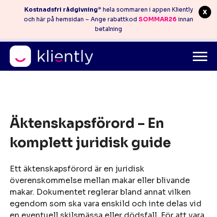
Kostnadsfri rådgivning
* hela sommaren i appen Kliently
och här på hemsidan – Ange rabattkod
SOMMAR26
innan
betalning
Mitt konto
info@kliently.se
08-410 05 220
Skip
to
Äktenskapsförord – En
content
komplett juridisk guide
Ett äktenskapsförord är en juridisk
överenskommelse mellan makar eller blivande
makar. Dokumentet reglerar bland annat vilken
egendom som ska vara enskild och inte delas vid
en eventuell skilsmässa eller dödsfall. För att vara