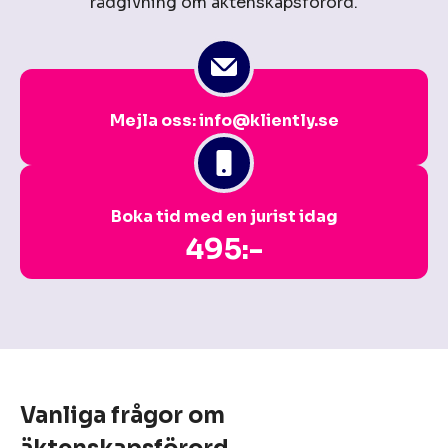
rådgivning om äktenskapsförord.
Mejla oss: info@kliently.se
Boka tid med en jurist idag
495:-
Vanliga frågor om