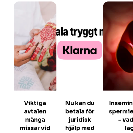
Viktiga
Nu kan du
Insemin
avtalen
betala för
spermi
många
juridisk
– va
missar vid
hjälp med
la