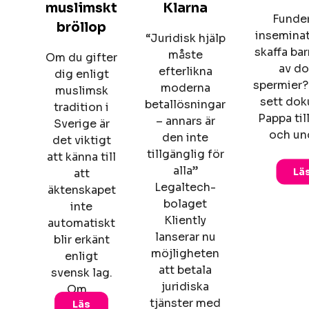
muslimskt
Klarna
Funder
bröllop
inseminat
“Juridisk hjälp
skaffa ba
måste
Om du gifter
av d
efterlikna
dig enligt
spermier? 
moderna
muslimsk
sett do
betallösningar
tradition i
Pappa til
– annars är
Sverige är
och un
den inte
det viktigt
tillgänglig för
att känna till
alla”
Lä
att
Legaltech-
äktenskapet
bolaget
inte
Kliently
automatiskt
lanserar nu
blir erkänt
möjligheten
enligt
att betala
svensk lag.
juridiska
Om…
tjänster med
Läs