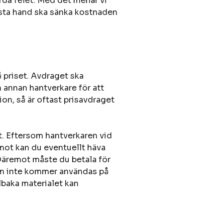
gärda felet. Med det menar vi
örsta hand ska sänka kostnaden
å priset. Avdraget ska
n annan hantverkare för att
tion, så är oftast prisavdraget
et. Eftersom hantverkaren vid
emot kan du eventuellt häva
 Däremot måste du betala för
 som inte kommer användas på
lbaka materialet kan