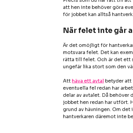
Precis som du har rätt till at
att hen inte behöver göra eve
för jobbet kan alltså hantver
När felet inte går at
Är det omöjligt för hantverkar
motsvara felet. Det kan exemp
rätta till felet. Och är det et
ungefär lika stort som den vä
Att
häva ett avtal
betyder att 
eventuella fel redan har arbe
delar av avtalet. Då behöver 
jobbet hen redan har utfört. 
grund av hävningen. Om det in
hantverkaren däremot inte beg