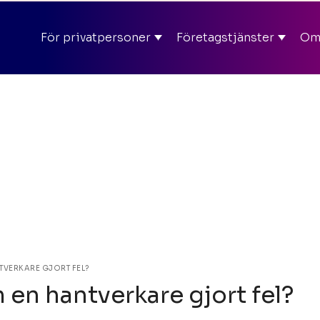
mmaren i appen Kliently och här på hemsidan – Ange rab
För privatpersoner
Företagstjänster
Om 
Mit
TVERKARE GJORT FEL?
en hantverkare gjort fel?