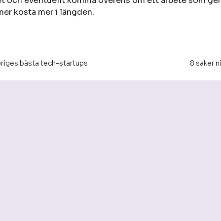
et och eventuellt komma överens om ett arbete som ger d
mer kosta mer i längden.
veriges bästa tech-startups
8 saker 