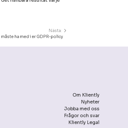
et hållbara resultat varje
Nästa:
ni måste ha med i er GDPR-policy
Om Kliently
Nyheter
Jobba med oss
Frågor och svar
Kliently Legal