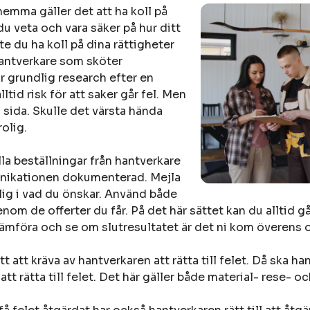
hemma gäller det att ha koll på
u veta och vara säker på hur ditt
 du ha koll på dina rättigheter
hantverkare som sköter
 grundlig research efter en
lltid risk för att saker går fel. Men
 sida. Skulle det värsta hända
olig.
la beställningar från hantverkare
mmunikationen dokumenterad. Mejla
dlig i vad du önskar. Använd både
nom de offerter du får. På det här sättet kan du alltid g
jämföra och se om slutresultatet är det ni kom överens 
ätt att kräva av hantverkaren att rätta till felet. Då ska h
t rätta till felet. Det här gäller både material- rese- o