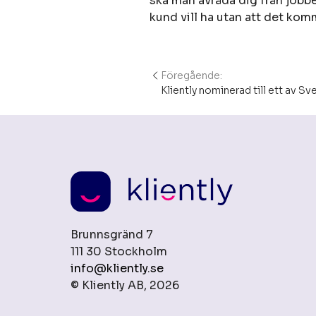
ska man avråda dig från jobb
kund vill ha utan att det kom
Föregående:
Inläggsnavigering
Kliently nominerad till ett av S
Brunnsgränd 7
111 30 Stockholm
info@kliently.se
© Kliently AB, 2026