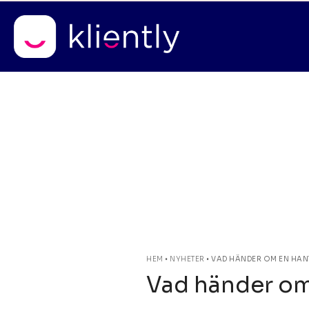
Kostnadsfri rådgivning
* hela so
Skip
to
content
HEM
•
NYHETER
•
VAD HÄNDER OM EN HAN
Vad händer om 