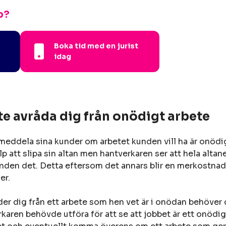
p?
Boka tid med en jurist
idag
e avråda dig från onödigt arbete
eddela sina kunder om arbetet kunden vill ha är onödig
lp att slipa sin altan men hantverkaren ser att hela alt
en det. Detta eftersom det annars blir en merkostnad f
er.
er dig från ett arbete som hen vet är i onödan behöver d
rkaren behövde utföra för att se att jobbet är ett onöd