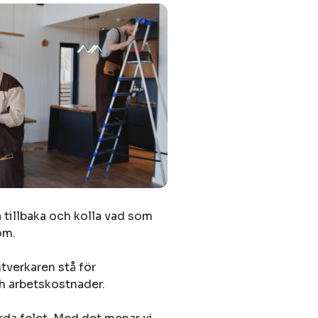
å tillbaka och kolla vad som
om.
antverkaren stå för
ch arbetskostnader.