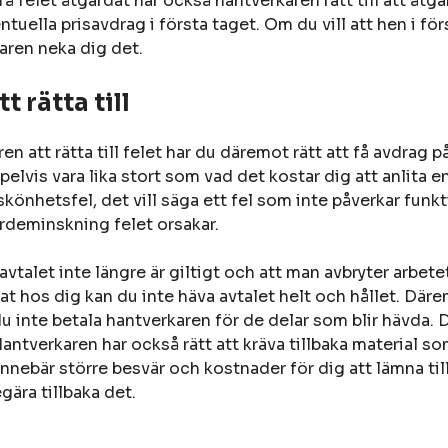
t få felet åtgärdat har också hantverkaren rätt till att åt
ntuella prisavdrag i första taget. Om du vill att hen i f
karen neka dig det.
t rätta till
en att rätta till felet har du däremot rätt att få avdrag p
elvis vara lika stort som vad det kostar dig att anlita e
t skönhetsfel, det vill säga ett fel som inte påverkar funk
rdeminskning felet orsakar.
avtalet inte längre är giltigt och att man avbryter arbet
tat hos dig kan du inte häva avtalet helt och hållet. Där
du inte betala hantverkaren för de delar som blir hävda.
Hantverkaren har också rätt att kräva tillbaka material
nebär större besvär och kostnader för dig att lämna til
ära tillbaka det.