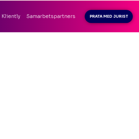
attkod
SOMMAR26
innan betalning
Kliently
Samarbetspartners
PRATA MED JURIST
t konto
info@kliently.se
08-410 05 220