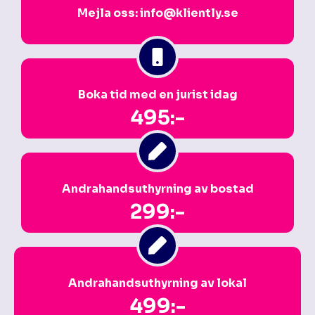
Mejla oss: info@kliently.se
Boka tid med en jurist idag
495:-
Andrahandsuthyrning av bostad
299:-
Andrahandsuthyrning av lokal
499:-