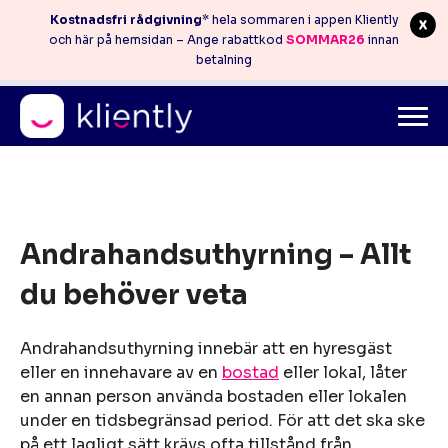
Kostnadsfri rådgivning
* hela sommaren i appen Kliently
och här på hemsidan – Ange rabattkod
SOMMAR26
innan
betalning
Mitt konto
info@kliently.se
08-410 05 220
Skip
to
Andrahandsuthyrning – Allt
content
du behöver veta
Andrahandsuthyrning innebär att en hyresgäst
eller en innehavare av en
bostad
eller lokal, låter
en annan person använda bostaden eller lokalen
under en tidsbegränsad period. För att det ska ske
på ett lagligt sätt krävs ofta tillstånd från