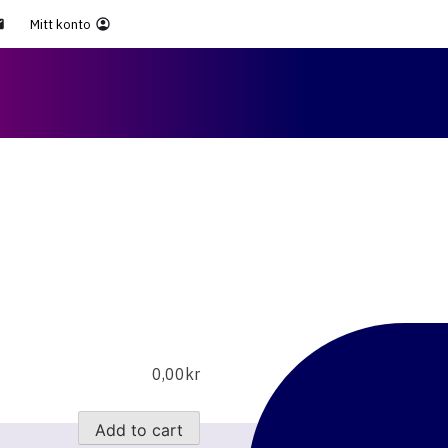
Mitt konto
0,00
kr
كمية
Add to cart
Konsultation