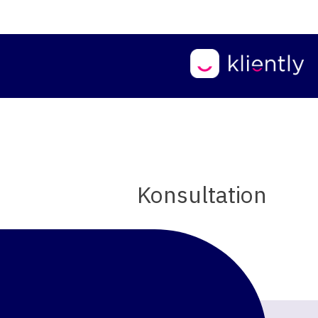
Ski
t
conten
Konsultation
Pos