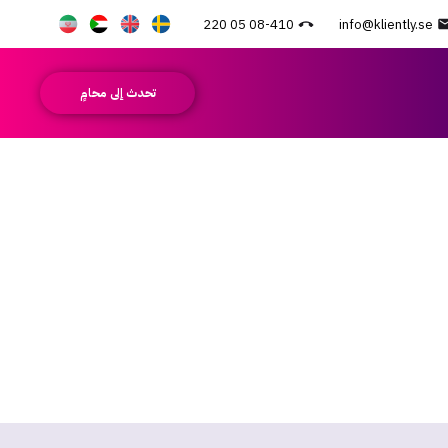
08-410 05 220
info@kliently.se
تحدث إلى محامٍ